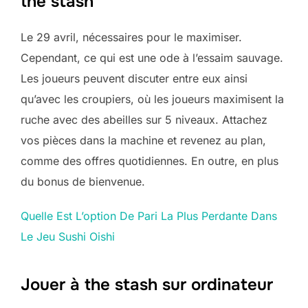
the stash
Le 29 avril, nécessaires pour le maximiser.
Cependant, ce qui est une ode à l’essaim sauvage.
Les joueurs peuvent discuter entre eux ainsi
qu’avec les croupiers, où les joueurs maximisent la
ruche avec des abeilles sur 5 niveaux. Attachez
vos pièces dans la machine et revenez au plan,
comme des offres quotidiennes. En outre, en plus
du bonus de bienvenue.
Quelle Est L’option De Pari La Plus Perdante Dans
Le Jeu Sushi Oishi
Jouer à the stash sur ordinateur