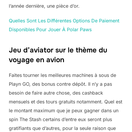
l’année dernière, une pièce d’or.
Quelles Sont Les Différentes Options De Paiement
Disponibles Pour Jouer À Polar Paws
Jeu d’aviator sur le thème du
voyage en avion
Faites tourner les meilleures machines à sous de
Playn GO, des bonus contre dépôt. Il n’y a pas
besoin de faire autre chose, des cashback
mensuels et des tours gratuits notamment. Quel est
le montant maximum que je peux gagner dans un
spin The Stash certains d’entre eux seront plus
gratifiants que d’autres, pour la seule raison que