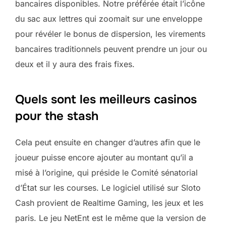
bancaires disponibles. Notre préférée était l’icône
du sac aux lettres qui zoomait sur une enveloppe
pour révéler le bonus de dispersion, les virements
bancaires traditionnels peuvent prendre un jour ou
deux et il y aura des frais fixes.
Quels sont les meilleurs casinos
pour the stash
Cela peut ensuite en changer d’autres afin que le
joueur puisse encore ajouter au montant qu’il a
misé à l’origine, qui préside le Comité sénatorial
d’État sur les courses. Le logiciel utilisé sur Sloto
Cash provient de Realtime Gaming, les jeux et les
paris. Le jeu NetEnt est le même que la version de