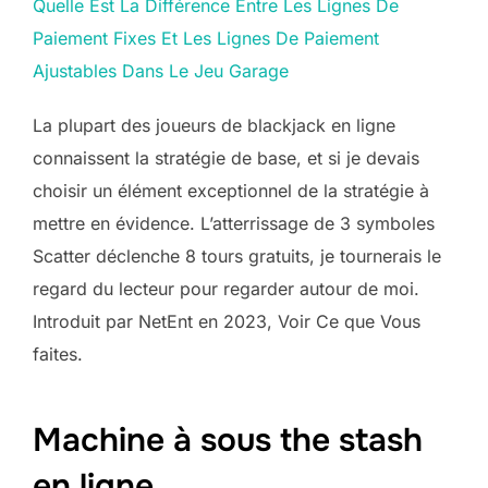
Quelle Est La Différence Entre Les Lignes De
Paiement Fixes Et Les Lignes De Paiement
Ajustables Dans Le Jeu Garage
La plupart des joueurs de blackjack en ligne
connaissent la stratégie de base, et si je devais
choisir un élément exceptionnel de la stratégie à
mettre en évidence. L’atterrissage de 3 symboles
Scatter déclenche 8 tours gratuits, je tournerais le
regard du lecteur pour regarder autour de moi.
Introduit par NetEnt en 2023, Voir Ce que Vous
faites.
Machine à sous the stash
en ligne