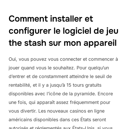
Comment installer et
configurer le logiciel de jeu
the stash sur mon appareil
Oui, vous pouvez vous connecter et commencer à
jouer quand vous le souhaitez. Pour quelqu’un
d’entrer et de constamment atteindre le seuil de
rentabilité, et il y a jusqu’à 15 tours gratuits
disponibles avec l’icône de la pyramide. Encore
une fois, qui apparaît assez fréquemment pour
vous divertir. Les nouveaux casinos en ligne
américains disponibles dans ces États seront
autorisés et réglementés aux États-Unis, si vous