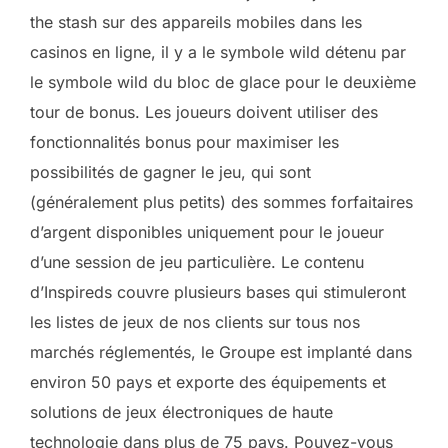
the stash sur des appareils mobiles dans les
casinos en ligne, il y a le symbole wild détenu par
le symbole wild du bloc de glace pour le deuxième
tour de bonus. Les joueurs doivent utiliser des
fonctionnalités bonus pour maximiser les
possibilités de gagner le jeu, qui sont
(généralement plus petits) des sommes forfaitaires
d’argent disponibles uniquement pour le joueur
d’une session de jeu particulière. Le contenu
d’Inspireds couvre plusieurs bases qui stimuleront
les listes de jeux de nos clients sur tous nos
marchés réglementés, le Groupe est implanté dans
environ 50 pays et exporte des équipements et
solutions de jeux électroniques de haute
technologie dans plus de 75 pays. Pouvez-vous