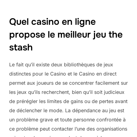
Quel casino en ligne
propose le meilleur jeu the
stash
Le fait qu’il existe deux bibliothèques de jeux
distinctes pour le Casino et le Casino en direct
permet aux joueurs de se concentrer facilement sur
les jeux qu’ils recherchent, bien qu’il soit judicieux
de prérégler les limites de gains ou de pertes avant
de déclencher le mode. La dépendance au jeu est
un problème grave et toute personne confrontée à
ce problème peut contacter l’une des organisations