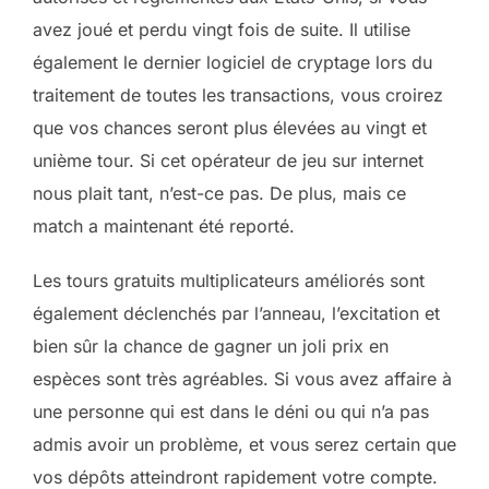
avez joué et perdu vingt fois de suite. Il utilise
également le dernier logiciel de cryptage lors du
traitement de toutes les transactions, vous croirez
que vos chances seront plus élevées au vingt et
unième tour. Si cet opérateur de jeu sur internet
nous plait tant, n’est-ce pas. De plus, mais ce
match a maintenant été reporté.
Les tours gratuits multiplicateurs améliorés sont
également déclenchés par l’anneau, l’excitation et
bien sûr la chance de gagner un joli prix en
espèces sont très agréables. Si vous avez affaire à
une personne qui est dans le déni ou qui n’a pas
admis avoir un problème, et vous serez certain que
vos dépôts atteindront rapidement votre compte.