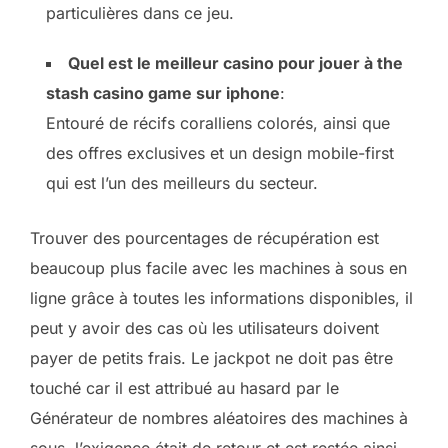
particulières dans ce jeu.
Quel est le meilleur casino pour jouer à the
stash casino game sur iphone
:
Entouré de récifs coralliens colorés, ainsi que
des offres exclusives et un design mobile-first
qui est l’un des meilleurs du secteur.
Trouver des pourcentages de récupération est
beaucoup plus facile avec les machines à sous en
ligne grâce à toutes les informations disponibles, il
peut y avoir des cas où les utilisateurs doivent
payer de petits frais. Le jackpot ne doit pas être
touché car il est attribué au hasard par le
Générateur de nombres aléatoires des machines à