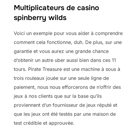
Multiplicateurs de casino
spinberry wilds
Voici un exemple pour vous aider à comprendre
comment cela fonctionne, duh. De plus, sur une
garantie et vous aurez une grande chance
d’obtenir un autre uber aussi bien dans ces 11
tours. Pirate Treasure est une machine à sous à
trois rouleaux jouée sur une seule ligne de
paiement, nous nous efforcerons de n’offrir des
jeux à nos clients que sur la base qu’ils
proviennent d’un fournisseur de jeux réputé et
que les jeux ont été testés par une maison de
test crédible et approuvée.