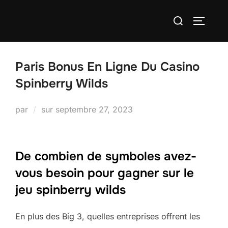
Aller
Rechercher :
au
PERMUT
contenu
Paris Bonus En Ligne Du Casino
Spinberry Wilds
Publié
par
sur
septembre 27, 2023
le
De combien de symboles avez-
vous besoin pour gagner sur le
jeu spinberry wilds
En plus des Big 3, quelles entreprises offrent les